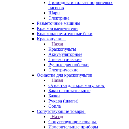
Цилиндры и гильзы поршневых
насосов
Шары
Электрика
Разметочные машины
Краскоизмельчители
Красконагнетательные баки
Краскопульты
Назад
Краскопульты
Аккумуляторные
Пневматические
Ручные для побелки
Электрические
Оснастка для краскопультов
Назад
Оснастка для краскопультов
Баки нагнетательные
Бачки
Рукава (шлаги)
Сопла
Сопутствующие товары
Назад
Сопутствующие товары
Измерительные приборы