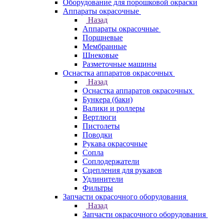
Оборудование для порошковой окраски
Аппараты окрасочные
Назад
Аппараты окрасочные
Поршневые
Мембранные
Шнековые
Разметочные машины
Оснастка аппаратов окрасочных
Назад
Оснастка аппаратов окрасочных
Бункера (баки)
Валики и роллеры
Вертлюги
Пистолеты
Поводки
Рукава окрасочные
Сопла
Соплодержатели
Сцепления для рукавов
Удлинители
Фильтры
Запчасти окрасочного оборудования
Назад
Запчасти окрасочного оборудования