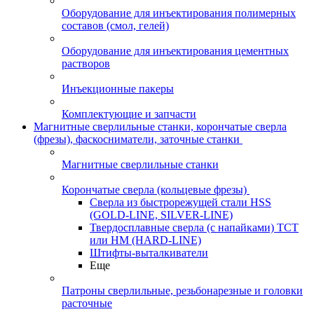
Оборудование для инъектирования полимерных
составов (смол, гелей)
Оборудование для инъектирования цементных
растворов
Инъекционные пакеры
Комплектующие и запчасти
Магнитные сверлильные станки, корончатые сверла
(фрезы), фаскосниматели, заточные станки
Магнитные сверлильные станки
Корончатые сверла (кольцевые фрезы)
Сверла из быстрорежущей стали HSS
(GOLD-LINE, SILVER-LINE)
Твердосплавные сверла (с напайками) ТСТ
или HM (HARD-LINE)
Штифты-выталкиватели
Еще
Патроны сверлильные, резьбонарезные и головки
расточные