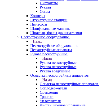
Пистолеты
Рукава
Сопла
Хопперы
Штукатурные станции
Пылесосы
Шлифовальные машины
Шпатели, боксы для шпатлевки
Пескоструйное оборудование
Назад
Пескоструйное оборудование
Пескоструйные аппараты
Рукава пескоструйные
Назад
Рукава пескоструйные
Рукава пескоструйные
Рукава воздушные
Оснастка пескоструйных аппаратов
Назад
Оснастка пескоструйных аппаратов
Соплодержатели
Сцепления
Тросики
Уплотнители
Дистанционное управление