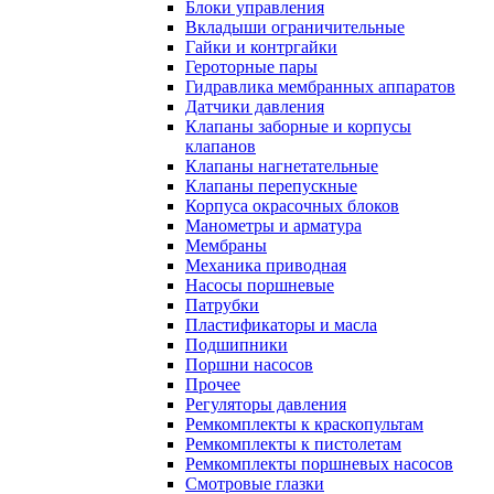
Блоки управления
Вкладыши ограничительные
Гайки и контргайки
Героторные пары
Гидравлика мембранных аппаратов
Датчики давления
Клапаны заборные и корпусы
клапанов
Клапаны нагнетательные
Клапаны перепускные
Корпуса окрасочных блоков
Манометры и арматура
Мембраны
Механика приводная
Насосы поршневые
Патрубки
Пластификаторы и масла
Подшипники
Поршни насосов
Прочее
Регуляторы давления
Ремкомплекты к краскопультам
Ремкомплекты к пистолетам
Ремкомплекты поршневых насосов
Смотровые глазки