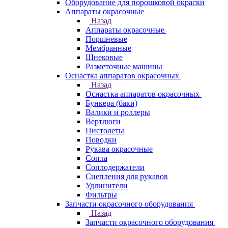
Оборудование для порошковой окраски
Аппараты окрасочные
Назад
Аппараты окрасочные
Поршневые
Мембранные
Шнековые
Разметочные машины
Оснастка аппаратов окрасочных
Назад
Оснастка аппаратов окрасочных
Бункера (баки)
Валики и роллеры
Вертлюги
Пистолеты
Поводки
Рукава окрасочные
Сопла
Соплодержатели
Сцепления для рукавов
Удлинители
Фильтры
Запчасти окрасочного оборудования
Назад
Запчасти окрасочного оборудования