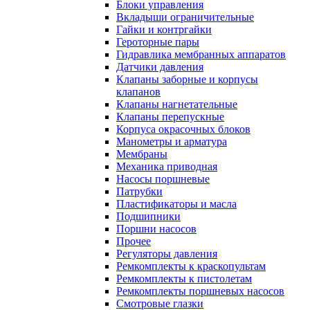
Блоки управления
Вкладыши ограничительные
Гайки и контргайки
Героторные пары
Гидравлика мембранных аппаратов
Датчики давления
Клапаны заборные и корпусы
клапанов
Клапаны нагнетательные
Клапаны перепускные
Корпуса окрасочных блоков
Манометры и арматура
Мембраны
Механика приводная
Насосы поршневые
Патрубки
Пластификаторы и масла
Подшипники
Поршни насосов
Прочее
Регуляторы давления
Ремкомплекты к краскопультам
Ремкомплекты к пистолетам
Ремкомплекты поршневых насосов
Смотровые глазки