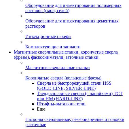
Оборудование для инъектирования полимерных
составов (смол, гелей)
Оборудование для инъектирования цементных
растворов
Инъекционные пакеры
Комплектующие и запчасти
Магнитные сверлильные станки, корончатые сверла
(фрезы), фаскосниматели, заточные станки
Магнитные сверлильные станки
Корончатые сверла (кольцевые фрезы)
Сверла из быстрорежущей стали HSS
(GOLD-LINE, SILVER-LINE)
Твердосплавные сверла (с напайками) ТСТ
или HM (HARD-LINE)
Штифты-выталкиватели
Еще
Патроны сверлильные, резьбонарезные и головки
расточные