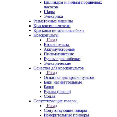
Цилиндры и гильзы поршневых
насосов
Шары
Электрика
Разметочные машины
Краскоизмельчители
Красконагнетательные баки
Краскопульты
Назад
Краскопульты
Аккумуляторные
Пневматические
Ручные для побелки
Электрические
Оснастка для краскопультов
Назад
Оснастка для краскопультов
Баки нагнетательные
Бачки
Рукава (шлаги)
Сопла
Сопутствующие товары
Назад
Сопутствующие товары
Измерительные приборы