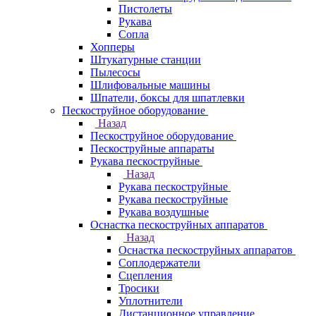
Пистолеты
Рукава
Сопла
Хопперы
Штукатурные станции
Пылесосы
Шлифовальные машины
Шпатели, боксы для шпатлевки
Пескоструйное оборудование
Назад
Пескоструйное оборудование
Пескоструйные аппараты
Рукава пескоструйные
Назад
Рукава пескоструйные
Рукава пескоструйные
Рукава воздушные
Оснастка пескоструйных аппаратов
Назад
Оснастка пескоструйных аппаратов
Соплодержатели
Сцепления
Тросики
Уплотнители
Дистанционное управление