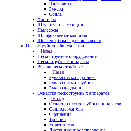
Пистолеты
Рукава
Сопла
Хопперы
Штукатурные станции
Пылесосы
Шлифовальные машины
Шпатели, боксы для шпатлевки
Пескоструйное оборудование
Назад
Пескоструйное оборудование
Пескоструйные аппараты
Рукава пескоструйные
Назад
Рукава пескоструйные
Рукава пескоструйные
Рукава воздушные
Оснастка пескоструйных аппаратов
Назад
Оснастка пескоструйных аппаратов
Соплодержатели
Сцепления
Тросики
Уплотнители
Дистанционное управление