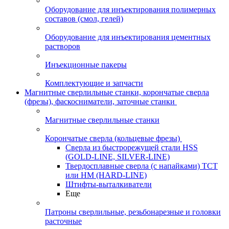
Оборудование для инъектирования полимерных
составов (смол, гелей)
Оборудование для инъектирования цементных
растворов
Инъекционные пакеры
Комплектующие и запчасти
Магнитные сверлильные станки, корончатые сверла
(фрезы), фаскосниматели, заточные станки
Магнитные сверлильные станки
Корончатые сверла (кольцевые фрезы)
Сверла из быстрорежущей стали HSS
(GOLD-LINE, SILVER-LINE)
Твердосплавные сверла (с напайками) ТСТ
или HM (HARD-LINE)
Штифты-выталкиватели
Еще
Патроны сверлильные, резьбонарезные и головки
расточные