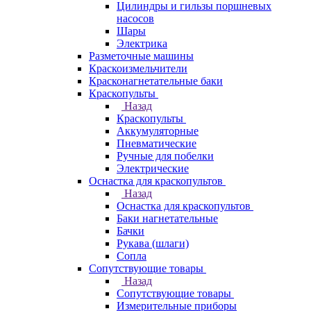
Цилиндры и гильзы поршневых
насосов
Шары
Электрика
Разметочные машины
Краскоизмельчители
Красконагнетательные баки
Краскопульты
Назад
Краскопульты
Аккумуляторные
Пневматические
Ручные для побелки
Электрические
Оснастка для краскопультов
Назад
Оснастка для краскопультов
Баки нагнетательные
Бачки
Рукава (шлаги)
Сопла
Сопутствующие товары
Назад
Сопутствующие товары
Измерительные приборы