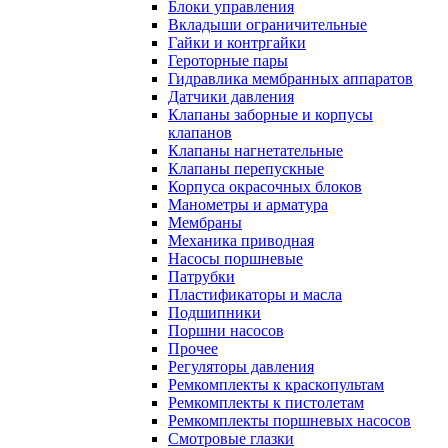
Блоки управления
Вкладыши ограничительные
Гайки и контргайки
Героторные пары
Гидравлика мембранных аппаратов
Датчики давления
Клапаны заборные и корпусы
клапанов
Клапаны нагнетательные
Клапаны перепускные
Корпуса окрасочных блоков
Манометры и арматура
Мембраны
Механика приводная
Насосы поршневые
Патрубки
Пластификаторы и масла
Подшипники
Поршни насосов
Прочее
Регуляторы давления
Ремкомплекты к краскопультам
Ремкомплекты к пистолетам
Ремкомплекты поршневых насосов
Смотровые глазки