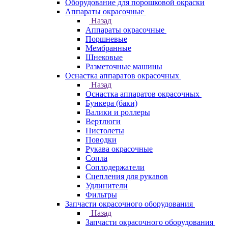
Оборудование для порошковой окраски
Аппараты окрасочные
Назад
Аппараты окрасочные
Поршневые
Мембранные
Шнековые
Разметочные машины
Оснастка аппаратов окрасочных
Назад
Оснастка аппаратов окрасочных
Бункера (баки)
Валики и роллеры
Вертлюги
Пистолеты
Поводки
Рукава окрасочные
Сопла
Соплодержатели
Сцепления для рукавов
Удлинители
Фильтры
Запчасти окрасочного оборудования
Назад
Запчасти окрасочного оборудования