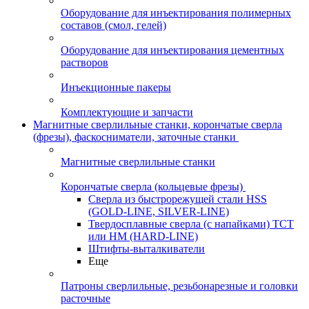
Оборудование для инъектирования полимерных
составов (смол, гелей)
Оборудование для инъектирования цементных
растворов
Инъекционные пакеры
Комплектующие и запчасти
Магнитные сверлильные станки, корончатые сверла
(фрезы), фаскосниматели, заточные станки
Магнитные сверлильные станки
Корончатые сверла (кольцевые фрезы)
Сверла из быстрорежущей стали HSS
(GOLD-LINE, SILVER-LINE)
Твердосплавные сверла (с напайками) ТСТ
или HM (HARD-LINE)
Штифты-выталкиватели
Еще
Патроны сверлильные, резьбонарезные и головки
расточные