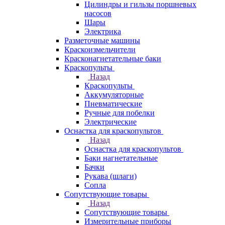
Цилиндры и гильзы поршневых
насосов
Шары
Электрика
Разметочные машины
Краскоизмельчители
Красконагнетательные баки
Краскопульты
Назад
Краскопульты
Аккумуляторные
Пневматические
Ручные для побелки
Электрические
Оснастка для краскопультов
Назад
Оснастка для краскопультов
Баки нагнетательные
Бачки
Рукава (шлаги)
Сопла
Сопутствующие товары
Назад
Сопутствующие товары
Измерительные приборы