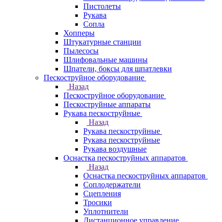
Пистолеты
Рукава
Сопла
Хопперы
Штукатурные станции
Пылесосы
Шлифовальные машины
Шпатели, боксы для шпатлевки
Пескоструйное оборудование
Назад
Пескоструйное оборудование
Пескоструйные аппараты
Рукава пескоструйные
Назад
Рукава пескоструйные
Рукава пескоструйные
Рукава воздушные
Оснастка пескоструйных аппаратов
Назад
Оснастка пескоструйных аппаратов
Соплодержатели
Сцепления
Тросики
Уплотнители
Дистанционное управление