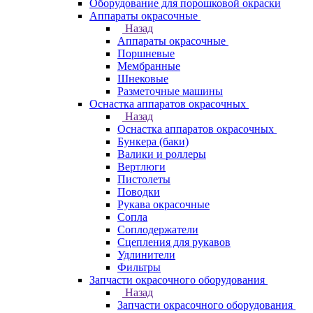
Оборудование для порошковой окраски
Аппараты окрасочные
Назад
Аппараты окрасочные
Поршневые
Мембранные
Шнековые
Разметочные машины
Оснастка аппаратов окрасочных
Назад
Оснастка аппаратов окрасочных
Бункера (баки)
Валики и роллеры
Вертлюги
Пистолеты
Поводки
Рукава окрасочные
Сопла
Соплодержатели
Сцепления для рукавов
Удлинители
Фильтры
Запчасти окрасочного оборудования
Назад
Запчасти окрасочного оборудования