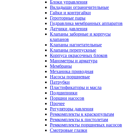
Блоки управления
Вкладыши ограничительные
Гайки и контргайки
Героторные пары
Гидравлика мембранных аппаратов
Датчики давления
Клапаны заборные и корпусы
клапанов
Клапаны нагнетательные
Клапаны перепускные
Корпуса окрасочных блоков
Манометры и арматура
Мембраны
Механика приводная
Насосы поршневые
Патрубки
Пластификаторы и масла
Подшипники
Поршни насосов
Прочее
Регуляторы давления
Ремкомплекты к краскопультам
Ремкомплекты к пистолетам
Ремкомплекты поршневых насосов
Смотровые глазки