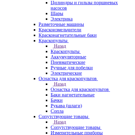
Цилиндры и гильзы поршневых
насосов
Шары
Электрика
Разметочные машины
Краскоизмельчители
Красконагнетательные баки
Краскопульты
Назад
Краскопульты
Аккумуляторные
Пневматические
Ручные для побелки
Электрические
Оснастка для краскопультов
Назад
Оснастка для краскопультов
Баки нагнетательные
Бачки
Рукава (шлаги)
Сопла
Сопутствующие товары
Назад
Сопутствующие товары
Измерительные приборы