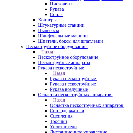
Пистолеты
Рукава
Сопла
Хопперы
Штукатурные станции
Пылесосы
Шлифовальные машины
Шпатели, боксы для шпатлевки
Пескоструйное оборудование
Назад
Пескоструйное оборудование
Пескоструйные аппараты
Рукава пескоструйные
Назад
Рукава пескоструйные
Рукава пескоструйные
Рукава воздушные
Оснастка пескоструйных аппаратов
Назад
Оснастка пескоструйных аппаратов
Соплодержатели
Сцепления
Тросики
Уплотнители
Дистанционное управление