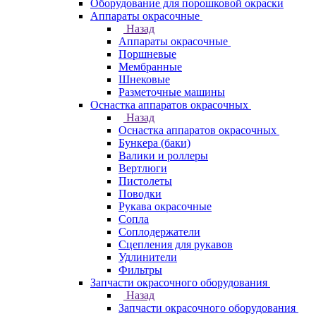
Оборудование для порошковой окраски
Аппараты окрасочные
Назад
Аппараты окрасочные
Поршневые
Мембранные
Шнековые
Разметочные машины
Оснастка аппаратов окрасочных
Назад
Оснастка аппаратов окрасочных
Бункера (баки)
Валики и роллеры
Вертлюги
Пистолеты
Поводки
Рукава окрасочные
Сопла
Соплодержатели
Сцепления для рукавов
Удлинители
Фильтры
Запчасти окрасочного оборудования
Назад
Запчасти окрасочного оборудования