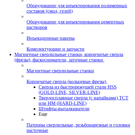
Оборудование для инъектирования полимерных
составов (смол, гелей)
Оборудование для инъектирования цементных
растворов
Инъекционные пакеры
Комплектующие и запчасти
Магнитные сверлильные станки, корончатые сверла
(фрезы), фаскосниматели, заточные станки
Магнитные сверлильные станки
Корончатые сверла (кольцевые фрезы)
Сверла из быстрорежущей стали HSS
(GOLD-LINE, SILVER-LINE)
Твердосплавные сверла (с напайками) ТСТ
или HM (HARD-LINE)
Штифты-выталкиватели
Еще
Патроны сверлильные, резьбонарезные и головки
расточные