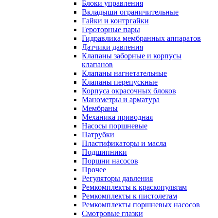
Блоки управления
Вкладыши ограничительные
Гайки и контргайки
Героторные пары
Гидравлика мембранных аппаратов
Датчики давления
Клапаны заборные и корпусы
клапанов
Клапаны нагнетательные
Клапаны перепускные
Корпуса окрасочных блоков
Манометры и арматура
Мембраны
Механика приводная
Насосы поршневые
Патрубки
Пластификаторы и масла
Подшипники
Поршни насосов
Прочее
Регуляторы давления
Ремкомплекты к краскопультам
Ремкомплекты к пистолетам
Ремкомплекты поршневых насосов
Смотровые глазки