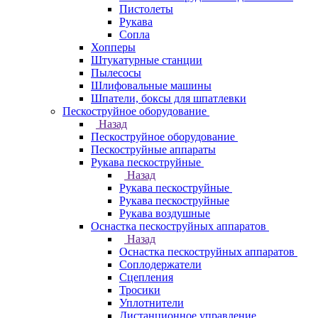
Пистолеты
Рукава
Сопла
Хопперы
Штукатурные станции
Пылесосы
Шлифовальные машины
Шпатели, боксы для шпатлевки
Пескоструйное оборудование
Назад
Пескоструйное оборудование
Пескоструйные аппараты
Рукава пескоструйные
Назад
Рукава пескоструйные
Рукава пескоструйные
Рукава воздушные
Оснастка пескоструйных аппаратов
Назад
Оснастка пескоструйных аппаратов
Соплодержатели
Сцепления
Тросики
Уплотнители
Дистанционное управление