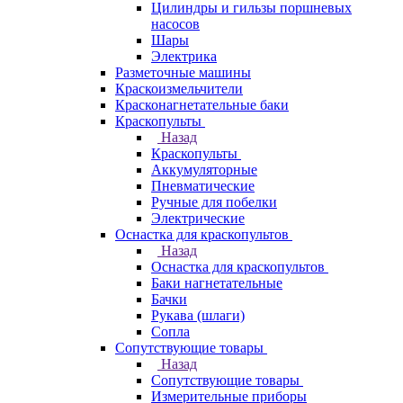
Цилиндры и гильзы поршневых
насосов
Шары
Электрика
Разметочные машины
Краскоизмельчители
Красконагнетательные баки
Краскопульты
Назад
Краскопульты
Аккумуляторные
Пневматические
Ручные для побелки
Электрические
Оснастка для краскопультов
Назад
Оснастка для краскопультов
Баки нагнетательные
Бачки
Рукава (шлаги)
Сопла
Сопутствующие товары
Назад
Сопутствующие товары
Измерительные приборы