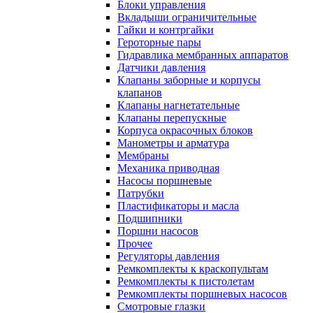
Блоки управления
Вкладыши ограничительные
Гайки и контргайки
Героторные пары
Гидравлика мембранных аппаратов
Датчики давления
Клапаны заборные и корпусы
клапанов
Клапаны нагнетательные
Клапаны перепускные
Корпуса окрасочных блоков
Манометры и арматура
Мембраны
Механика приводная
Насосы поршневые
Патрубки
Пластификаторы и масла
Подшипники
Поршни насосов
Прочее
Регуляторы давления
Ремкомплекты к краскопультам
Ремкомплекты к пистолетам
Ремкомплекты поршневых насосов
Смотровые глазки