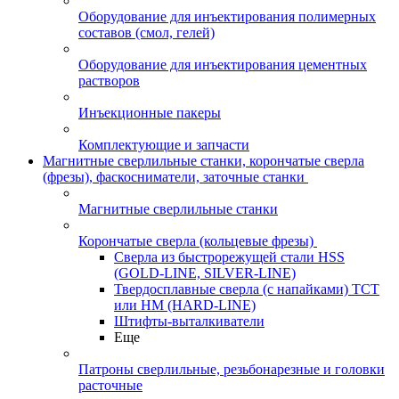
Оборудование для инъектирования полимерных
составов (смол, гелей)
Оборудование для инъектирования цементных
растворов
Инъекционные пакеры
Комплектующие и запчасти
Магнитные сверлильные станки, корончатые сверла
(фрезы), фаскосниматели, заточные станки
Магнитные сверлильные станки
Корончатые сверла (кольцевые фрезы)
Сверла из быстрорежущей стали HSS
(GOLD-LINE, SILVER-LINE)
Твердосплавные сверла (с напайками) ТСТ
или HM (HARD-LINE)
Штифты-выталкиватели
Еще
Патроны сверлильные, резьбонарезные и головки
расточные