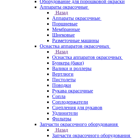
Оборудование для порошковой окраски
Аппараты окрасочные
Назад
Аппараты окрасочные
Поршневые
Мембранные
Шнековые
Разметочные машины
Оснастка аппаратов окрасочных
Назад
Оснастка аппаратов окрасочных
Бункера (баки)
Валики и роллеры
Вертлюги
Пистолеты
Поводки
Рукава окрасочные
Сопла
Соплодержатели
Сцепления для рукавов
Удлинители
Фильтры
Запчасти окрасочного оборудования
Назад
Запчасти окрасочного оборудования