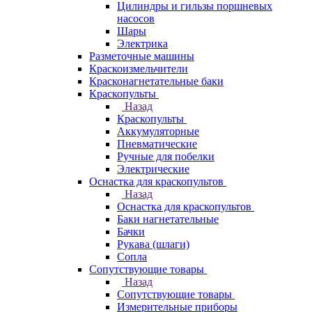
Цилиндры и гильзы поршневых
насосов
Шары
Электрика
Разметочные машины
Краскоизмельчители
Красконагнетательные баки
Краскопульты
Назад
Краскопульты
Аккумуляторные
Пневматические
Ручные для побелки
Электрические
Оснастка для краскопультов
Назад
Оснастка для краскопультов
Баки нагнетательные
Бачки
Рукава (шлаги)
Сопла
Сопутствующие товары
Назад
Сопутствующие товары
Измерительные приборы