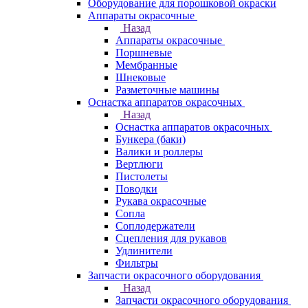
Оборудование для порошковой окраски
Аппараты окрасочные
Назад
Аппараты окрасочные
Поршневые
Мембранные
Шнековые
Разметочные машины
Оснастка аппаратов окрасочных
Назад
Оснастка аппаратов окрасочных
Бункера (баки)
Валики и роллеры
Вертлюги
Пистолеты
Поводки
Рукава окрасочные
Сопла
Соплодержатели
Сцепления для рукавов
Удлинители
Фильтры
Запчасти окрасочного оборудования
Назад
Запчасти окрасочного оборудования