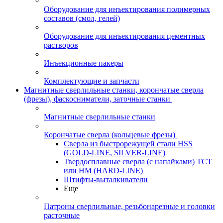
Оборудование для инъектирования полимерных
составов (смол, гелей)
Оборудование для инъектирования цементных
растворов
Инъекционные пакеры
Комплектующие и запчасти
Магнитные сверлильные станки, корончатые сверла
(фрезы), фаскосниматели, заточные станки
Магнитные сверлильные станки
Корончатые сверла (кольцевые фрезы)
Сверла из быстрорежущей стали HSS
(GOLD-LINE, SILVER-LINE)
Твердосплавные сверла (с напайками) ТСТ
или HM (HARD-LINE)
Штифты-выталкиватели
Еще
Патроны сверлильные, резьбонарезные и головки
расточные