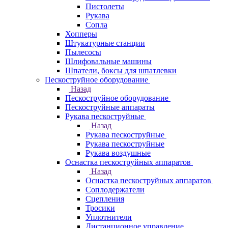
Пистолеты
Рукава
Сопла
Хопперы
Штукатурные станции
Пылесосы
Шлифовальные машины
Шпатели, боксы для шпатлевки
Пескоструйное оборудование
Назад
Пескоструйное оборудование
Пескоструйные аппараты
Рукава пескоструйные
Назад
Рукава пескоструйные
Рукава пескоструйные
Рукава воздушные
Оснастка пескоструйных аппаратов
Назад
Оснастка пескоструйных аппаратов
Соплодержатели
Сцепления
Тросики
Уплотнители
Дистанционное управление