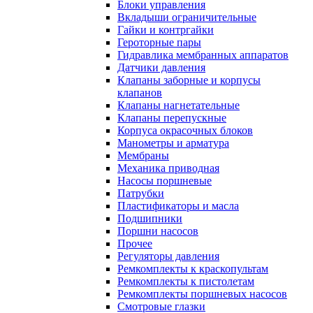
Блоки управления
Вкладыши ограничительные
Гайки и контргайки
Героторные пары
Гидравлика мембранных аппаратов
Датчики давления
Клапаны заборные и корпусы
клапанов
Клапаны нагнетательные
Клапаны перепускные
Корпуса окрасочных блоков
Манометры и арматура
Мембраны
Механика приводная
Насосы поршневые
Патрубки
Пластификаторы и масла
Подшипники
Поршни насосов
Прочее
Регуляторы давления
Ремкомплекты к краскопультам
Ремкомплекты к пистолетам
Ремкомплекты поршневых насосов
Смотровые глазки