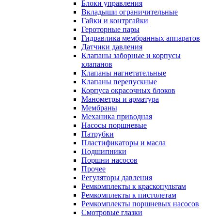
Блоки управления
Вкладыши ограничительные
Гайки и контргайки
Героторные пары
Гидравлика мембранных аппаратов
Датчики давления
Клапаны заборные и корпусы
клапанов
Клапаны нагнетательные
Клапаны перепускные
Корпуса окрасочных блоков
Манометры и арматура
Мембраны
Механика приводная
Насосы поршневые
Патрубки
Пластификаторы и масла
Подшипники
Поршни насосов
Прочее
Регуляторы давления
Ремкомплекты к краскопультам
Ремкомплекты к пистолетам
Ремкомплекты поршневых насосов
Смотровые глазки