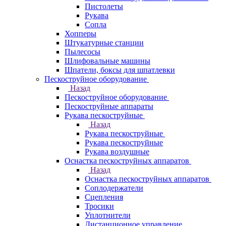
Пистолеты
Рукава
Сопла
Хопперы
Штукатурные станции
Пылесосы
Шлифовальные машины
Шпатели, боксы для шпатлевки
Пескоструйное оборудование
Назад
Пескоструйное оборудование
Пескоструйные аппараты
Рукава пескоструйные
Назад
Рукава пескоструйные
Рукава пескоструйные
Рукава воздушные
Оснастка пескоструйных аппаратов
Назад
Оснастка пескоструйных аппаратов
Соплодержатели
Сцепления
Тросики
Уплотнители
Дистанционное управление