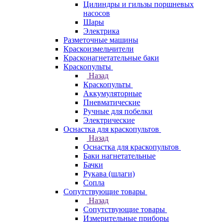
Цилиндры и гильзы поршневых
насосов
Шары
Электрика
Разметочные машины
Краскоизмельчители
Красконагнетательные баки
Краскопульты
Назад
Краскопульты
Аккумуляторные
Пневматические
Ручные для побелки
Электрические
Оснастка для краскопультов
Назад
Оснастка для краскопультов
Баки нагнетательные
Бачки
Рукава (шлаги)
Сопла
Сопутствующие товары
Назад
Сопутствующие товары
Измерительные приборы