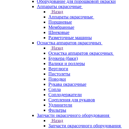
Оборудование для порошковой окраски
Аппараты окрасочные
Назад
Аппараты окрасочные
Поршневые
Мембранные
Шнековые
Разметочные машины
Оснастка аппаратов окрасочных
Назад
Оснастка аппаратов окрасочных
Бункера (баки)
Валики и роллеры
Вертлюги
Пистолеты
Поводки
Рукава окрасочные
Сопла
Соплодержатели
Сцепления для рукавов
Удлинители
Фильтры
Запчасти окрасочного оборудования
Назад
Запчасти окрасочного оборудования