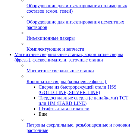
Оборудование для инъектирования полимерных
составов (смол, гелей)
Оборудование для инъектирования цементных
растворов
Инъекционные пакеры
Комплектующие и запчасти
Магнитные сверлильные станки, корончатые сверла
(фрезы), фаскосниматели, заточные станки
Магнитные сверлильные станки
Корончатые сверла (кольцевые фрезы)
Сверла из быстрорежущей стали HSS
(GOLD-LINE, SILVER-LINE)
Твердосплавные сверла (с напайками) ТСТ
или HM (HARD-LINE)
Штифты-выталкиватели
Еще
Патроны сверлильные, резьбонарезные и головки
расточные