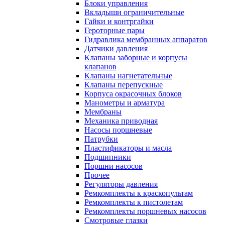
Блоки управления
Вкладыши ограничительные
Гайки и контргайки
Героторные пары
Гидравлика мембранных аппаратов
Датчики давления
Клапаны заборные и корпусы
клапанов
Клапаны нагнетательные
Клапаны перепускные
Корпуса окрасочных блоков
Манометры и арматура
Мембраны
Механика приводная
Насосы поршневые
Патрубки
Пластификаторы и масла
Подшипники
Поршни насосов
Прочее
Регуляторы давления
Ремкомплекты к краскопультам
Ремкомплекты к пистолетам
Ремкомплекты поршневых насосов
Смотровые глазки