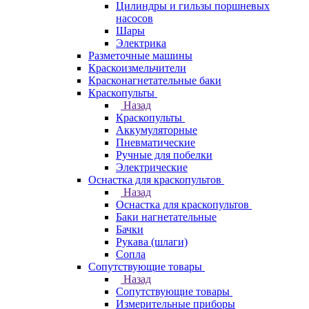
Цилиндры и гильзы поршневых
насосов
Шары
Электрика
Разметочные машины
Краскоизмельчители
Красконагнетательные баки
Краскопульты
Назад
Краскопульты
Аккумуляторные
Пневматические
Ручные для побелки
Электрические
Оснастка для краскопультов
Назад
Оснастка для краскопультов
Баки нагнетательные
Бачки
Рукава (шлаги)
Сопла
Сопутствующие товары
Назад
Сопутствующие товары
Измерительные приборы