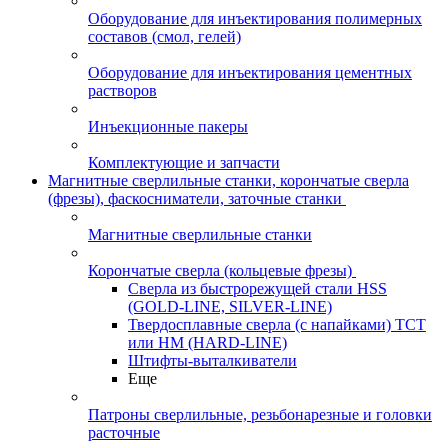
Оборудование для инъектирования полимерных
составов (смол, гелей)
Оборудование для инъектирования цементных
растворов
Инъекционные пакеры
Комплектующие и запчасти
Магнитные сверлильные станки, корончатые сверла
(фрезы), фаскосниматели, заточные станки
Магнитные сверлильные станки
Корончатые сверла (кольцевые фрезы)
Сверла из быстрорежущей стали HSS
(GOLD-LINE, SILVER-LINE)
Твердосплавные сверла (с напайками) ТСТ
или HM (HARD-LINE)
Штифты-выталкиватели
Еще
Патроны сверлильные, резьбонарезные и головки
расточные