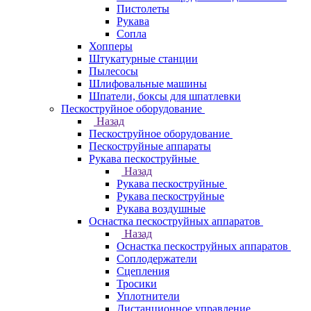
Пистолеты
Рукава
Сопла
Хопперы
Штукатурные станции
Пылесосы
Шлифовальные машины
Шпатели, боксы для шпатлевки
Пескоструйное оборудование
Назад
Пескоструйное оборудование
Пескоструйные аппараты
Рукава пескоструйные
Назад
Рукава пескоструйные
Рукава пескоструйные
Рукава воздушные
Оснастка пескоструйных аппаратов
Назад
Оснастка пескоструйных аппаратов
Соплодержатели
Сцепления
Тросики
Уплотнители
Дистанционное управление