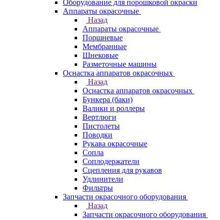
Оборудование для порошковой окраски
Аппараты окрасочные
Назад
Аппараты окрасочные
Поршневые
Мембранные
Шнековые
Разметочные машины
Оснастка аппаратов окрасочных
Назад
Оснастка аппаратов окрасочных
Бункера (баки)
Валики и роллеры
Вертлюги
Пистолеты
Поводки
Рукава окрасочные
Сопла
Соплодержатели
Сцепления для рукавов
Удлинители
Фильтры
Запчасти окрасочного оборудования
Назад
Запчасти окрасочного оборудования