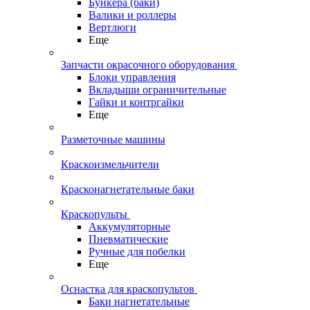
Бункера (баки)
Валики и роллеры
Вертлюги
Еще
Запчасти окрасочного оборудования
Блоки управления
Вкладыши ограничительные
Гайки и контргайки
Еще
Разметочные машины
Краскоизмельчители
Красконагнетательные баки
Краскопульты
Аккумуляторные
Пневматические
Ручные для побелки
Еще
Оснастка для краскопультов
Баки нагнетательные