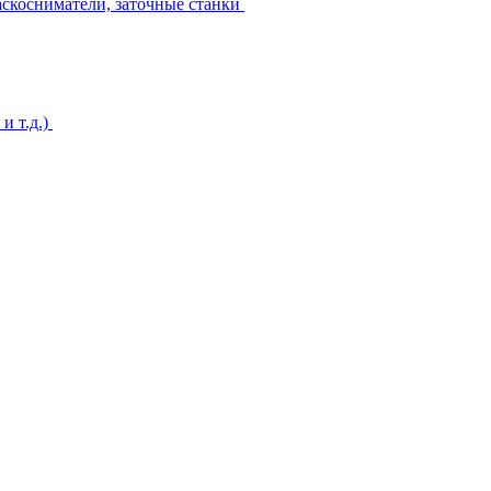
аскосниматели, заточные станки
и т.д.)