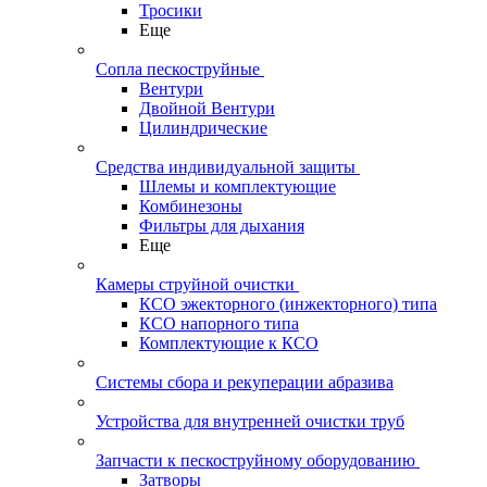
Тросики
Еще
Сопла пескоструйные
Вентури
Двойной Вентури
Цилиндрические
Средства индивидуальной защиты
Шлемы и комплектующие
Комбинезоны
Фильтры для дыхания
Еще
Камеры струйной очистки
КСО эжекторного (инжекторного) типа
КСО напорного типа
Комплектующие к КСО
Системы сбора и рекуперации абразива
Устройства для внутренней очистки труб
Запчасти к пескоструйному оборудованию
Затворы