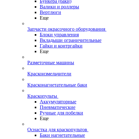
Бункера (баки)
Валики и роллеры
Вертлюги
Еще
Запчасти окрасочного оборудования
Блоки управления
Вкладыши ограничительные
Гайки и контргайки
Еще
Разметочные машины
Краскоизмельчители
Красконагнетательные баки
Краскопульты
Аккумуляторные
Пневматические
Ручные для побелки
Еще
Оснастка для краскопультов
Баки нагнетательные