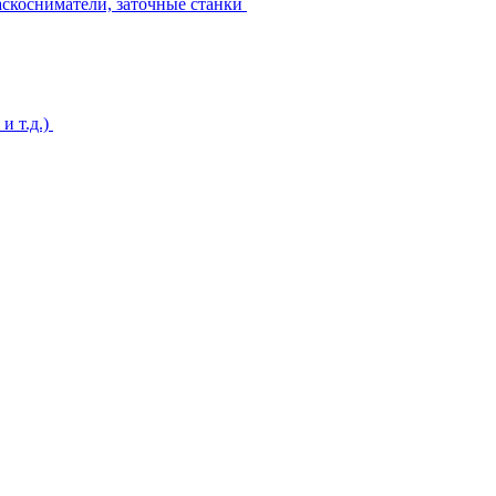
аскосниматели, заточные станки
и т.д.)