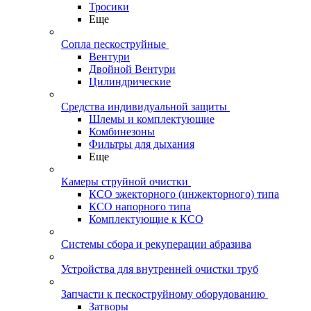
Тросики
Еще
Сопла пескоструйные
Вентури
Двойной Вентури
Цилиндрические
Средства индивидуальной защиты
Шлемы и комплектующие
Комбинезоны
Фильтры для дыхания
Еще
Камеры струйной очистки
КСО эжекторного (инжекторного) типа
КСО напорного типа
Комплектующие к КСО
Системы сбора и рекуперации абразива
Устройства для внутренней очистки труб
Запчасти к пескоструйному оборудованию
Затворы