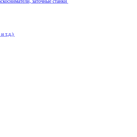
аскосниматели, заточные станки
и т.д.)