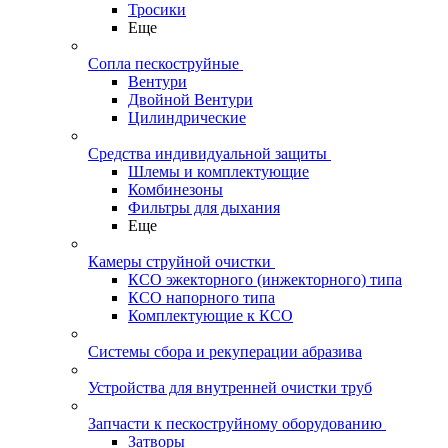
Тросики
Еще
Сопла пескоструйные
Вентури
Двойной Вентури
Цилиндрические
Средства индивидуальной защиты
Шлемы и комплектующие
Комбинезоны
Фильтры для дыхания
Еще
Камеры струйной очистки
КСО эжекторного (инжекторного) типа
КСО напорного типа
Комплектующие к КСО
Системы сбора и рекуперации абразива
Устройства для внутренней очистки труб
Запчасти к пескоструйному оборудованию
Затворы