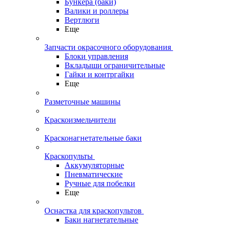
Бункера (баки)
Валики и роллеры
Вертлюги
Еще
Запчасти окрасочного оборудования
Блоки управления
Вкладыши ограничительные
Гайки и контргайки
Еще
Разметочные машины
Краскоизмельчители
Красконагнетательные баки
Краскопульты
Аккумуляторные
Пневматические
Ручные для побелки
Еще
Оснастка для краскопультов
Баки нагнетательные