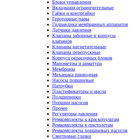
Блоки управления
Вкладыши ограничительные
Гайки и контргайки
Героторные пары
Гидравлика мембранных аппаратов
Датчики давления
Клапаны заборные и корпусы
клапанов
Клапаны нагнетательные
Клапаны перепускные
Корпуса окрасочных блоков
Манометры и арматура
Мембраны
Механика приводная
Насосы поршневые
Патрубки
Пластификаторы и масла
Подшипники
Поршни насосов
Прочее
Регуляторы давления
Ремкомплекты к краскопультам
Ремкомплекты к пистолетам
Ремкомплекты поршневых насосов
Смотровые глазки