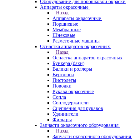
Оборудование для порошковой окраски
Аппараты окрасочные
Назад
Аппараты окрасочные
Поршневые
Мембранные
Шнековые
Разметочные машины
Оснастка аппаратов окрасочных
Назад
Оснастка аппаратов окрасочных
Бункера (баки)
Валики и роллеры
Вертлюги
Пистолеты
Поводки
Рукава окрасочные
Сопла
Соплодержатели
Сцепления для рукавов
Удлинители
Фильтры
Запчасти окрасочного оборудования
Назад
Запчасти окрасочного оборудования