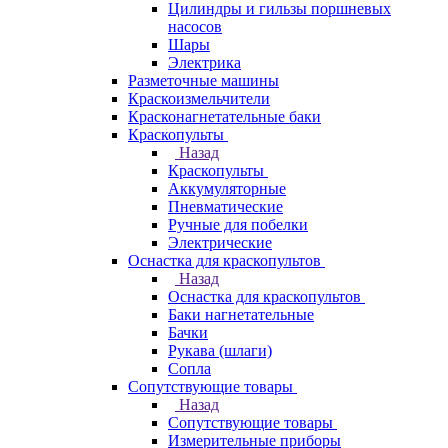
Цилиндры и гильзы поршневых
насосов
Шары
Электрика
Разметочные машины
Краскоизмельчители
Красконагнетательные баки
Краскопульты
Назад
Краскопульты
Аккумуляторные
Пневматические
Ручные для побелки
Электрические
Оснастка для краскопультов
Назад
Оснастка для краскопультов
Баки нагнетательные
Бачки
Рукава (шлаги)
Сопла
Сопутствующие товары
Назад
Сопутствующие товары
Измерительные приборы