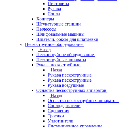
Пистолеты
Рукава
Сопла
Хопперы
Штукатурные станции
Пылесосы
Шлифовальные машины
Шпатели, боксы для шпатлевки
Пескоструйное оборудование
Назад
Пескоструйное оборудование
Пескоструйные аппараты
Рукава пескоструйные
Назад
Рукава пескоструйные
Рукава пескоструйные
Рукава воздушные
Оснастка пескоструйных аппаратов
Назад
Оснастка пескоструйных аппаратов
Соплодержатели
Сцепления
Тросики
Уплотнители
Дистанционное управление