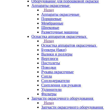
Оборудование для порошковой окраски
Аппараты окрасочные
Назад
Аппараты окрасочные
Поршневые
Мембранные
Шнековые
Разметочные машины
Оснастка аппаратов окрасочных
Назад
Оснастка аппаратов окрасочных
Бункера (баки)
Валики и роллеры
Вертлюги
Пистолеты
Поводки
Рукава окрасочные
Сопла
Соплодержатели
Сцепления для рукавов
Удлинители
Фильтры
Запчасти окрасочного оборудования
Назад
Запчасти окрасочного оборудования