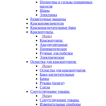
Цилиндры и гильзы поршневых
насосов
Шары
Электрика
Разметочные машины
Краскоизмельчители
Красконагнетательные баки
Краскопульты
Назад
Краскопульты
Аккумуляторные
Пневматические
Ручные для побелки
Электрические
Оснастка для краскопультов
Назад
Оснастка для краскопультов
Баки нагнетательные
Бачки
Рукава (шлаги)
Сопла
Сопутствующие товары
Назад
Сопутствующие товары
Измерительные приборы