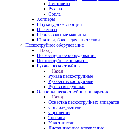
Пистолеты
Рукава
Сопла
Хопперы
Штукатурные станции
Пылесосы
Шлифовальные машины
Шпатели, боксы для шпатлевки
Пескоструйное оборудование
Назад
Пескоструйное оборудование
Пескоструйные аппараты
Рукава пескоструйные
Назад
Рукава пескоструйные
Рукава пескоструйные
Рукава воздушные
Оснастка пескоструйных аппаратов
Назад
Оснастка пескоструйных аппаратов
Соплодержатели
Сцепления
Тросики
Уплотнители
Дистанционное управление