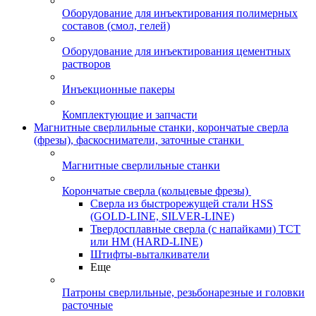
Оборудование для инъектирования полимерных
составов (смол, гелей)
Оборудование для инъектирования цементных
растворов
Инъекционные пакеры
Комплектующие и запчасти
Магнитные сверлильные станки, корончатые сверла
(фрезы), фаскосниматели, заточные станки
Магнитные сверлильные станки
Корончатые сверла (кольцевые фрезы)
Сверла из быстрорежущей стали HSS
(GOLD-LINE, SILVER-LINE)
Твердосплавные сверла (с напайками) ТСТ
или HM (HARD-LINE)
Штифты-выталкиватели
Еще
Патроны сверлильные, резьбонарезные и головки
расточные