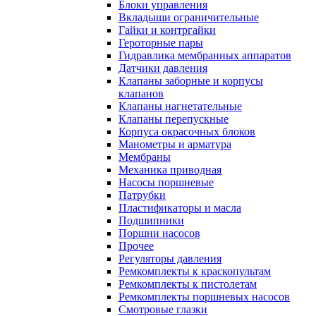
Блоки управления
Вкладыши ограничительные
Гайки и контргайки
Героторные пары
Гидравлика мембранных аппаратов
Датчики давления
Клапаны заборные и корпусы
клапанов
Клапаны нагнетательные
Клапаны перепускные
Корпуса окрасочных блоков
Манометры и арматура
Мембраны
Механика приводная
Насосы поршневые
Патрубки
Пластификаторы и масла
Подшипники
Поршни насосов
Прочее
Регуляторы давления
Ремкомплекты к краскопультам
Ремкомплекты к пистолетам
Ремкомплекты поршневых насосов
Смотровые глазки