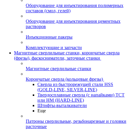
Оборудование для инъектирования полимерных
составов (смол, гелей)
Оборудование для инъектирования цементных
растворов
Инъекционные пакеры
Комплектующие и запчасти
Магнитные сверлильные станки, корончатые сверла
(фрезы), фаскосниматели, заточные станки
Магнитные сверлильные станки
Корончатые сверла (кольцевые фрезы)
Сверла из быстрорежущей стали HSS
(GOLD-LINE, SILVER-LINE)
Твердосплавные сверла (с напайками) ТСТ
или HM (HARD-LINE)
Штифты-выталкиватели
Еще
Патроны сверлильные, резьбонарезные и головки
расточные