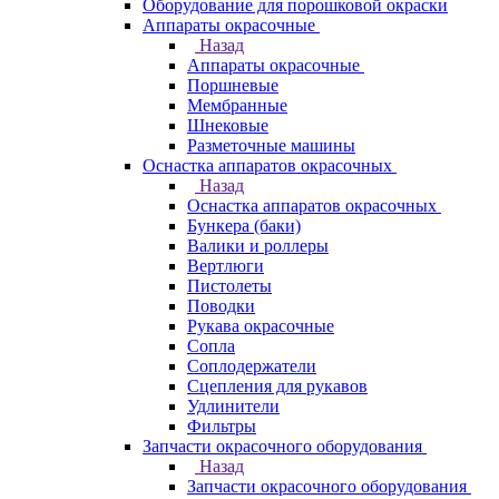
Оборудование для порошковой окраски
Аппараты окрасочные
Назад
Аппараты окрасочные
Поршневые
Мембранные
Шнековые
Разметочные машины
Оснастка аппаратов окрасочных
Назад
Оснастка аппаратов окрасочных
Бункера (баки)
Валики и роллеры
Вертлюги
Пистолеты
Поводки
Рукава окрасочные
Сопла
Соплодержатели
Сцепления для рукавов
Удлинители
Фильтры
Запчасти окрасочного оборудования
Назад
Запчасти окрасочного оборудования