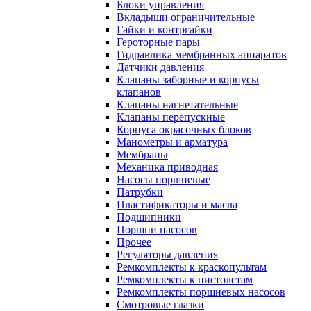
Блоки управления
Вкладыши ограничительные
Гайки и контргайки
Героторные пары
Гидравлика мембранных аппаратов
Датчики давления
Клапаны заборные и корпусы
клапанов
Клапаны нагнетательные
Клапаны перепускные
Корпуса окрасочных блоков
Манометры и арматура
Мембраны
Механика приводная
Насосы поршневые
Патрубки
Пластификаторы и масла
Подшипники
Поршни насосов
Прочее
Регуляторы давления
Ремкомплекты к краскопультам
Ремкомплекты к пистолетам
Ремкомплекты поршневых насосов
Смотровые глазки