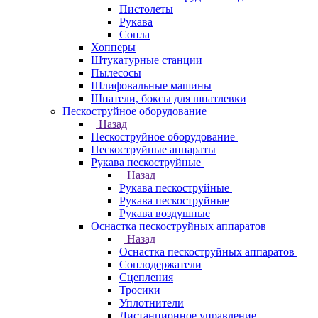
Пистолеты
Рукава
Сопла
Хопперы
Штукатурные станции
Пылесосы
Шлифовальные машины
Шпатели, боксы для шпатлевки
Пескоструйное оборудование
Назад
Пескоструйное оборудование
Пескоструйные аппараты
Рукава пескоструйные
Назад
Рукава пескоструйные
Рукава пескоструйные
Рукава воздушные
Оснастка пескоструйных аппаратов
Назад
Оснастка пескоструйных аппаратов
Соплодержатели
Сцепления
Тросики
Уплотнители
Дистанционное управление