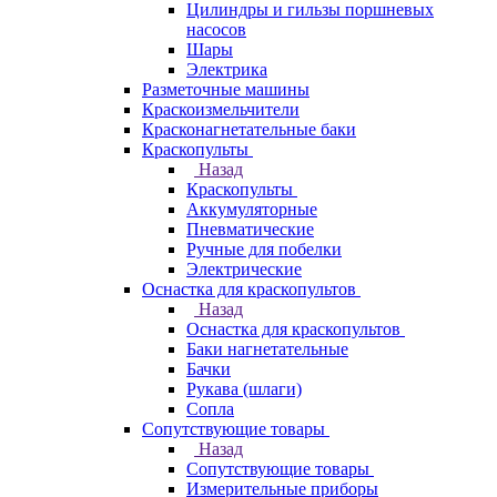
Цилиндры и гильзы поршневых
насосов
Шары
Электрика
Разметочные машины
Краскоизмельчители
Красконагнетательные баки
Краскопульты
Назад
Краскопульты
Аккумуляторные
Пневматические
Ручные для побелки
Электрические
Оснастка для краскопультов
Назад
Оснастка для краскопультов
Баки нагнетательные
Бачки
Рукава (шлаги)
Сопла
Сопутствующие товары
Назад
Сопутствующие товары
Измерительные приборы