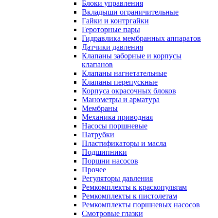
Блоки управления
Вкладыши ограничительные
Гайки и контргайки
Героторные пары
Гидравлика мембранных аппаратов
Датчики давления
Клапаны заборные и корпусы
клапанов
Клапаны нагнетательные
Клапаны перепускные
Корпуса окрасочных блоков
Манометры и арматура
Мембраны
Механика приводная
Насосы поршневые
Патрубки
Пластификаторы и масла
Подшипники
Поршни насосов
Прочее
Регуляторы давления
Ремкомплекты к краскопультам
Ремкомплекты к пистолетам
Ремкомплекты поршневых насосов
Смотровые глазки