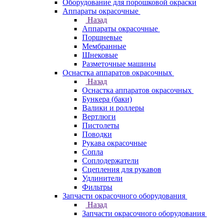
Оборудование для порошковой окраски
Аппараты окрасочные
Назад
Аппараты окрасочные
Поршневые
Мембранные
Шнековые
Разметочные машины
Оснастка аппаратов окрасочных
Назад
Оснастка аппаратов окрасочных
Бункера (баки)
Валики и роллеры
Вертлюги
Пистолеты
Поводки
Рукава окрасочные
Сопла
Соплодержатели
Сцепления для рукавов
Удлинители
Фильтры
Запчасти окрасочного оборудования
Назад
Запчасти окрасочного оборудования