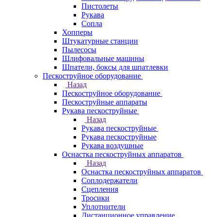
Пистолеты
Рукава
Сопла
Хопперы
Штукатурные станции
Пылесосы
Шлифовальные машины
Шпатели, боксы для шпатлевки
Пескоструйное оборудование
Назад
Пескоструйное оборудование
Пескоструйные аппараты
Рукава пескоструйные
Назад
Рукава пескоструйные
Рукава пескоструйные
Рукава воздушные
Оснастка пескоструйных аппаратов
Назад
Оснастка пескоструйных аппаратов
Соплодержатели
Сцепления
Тросики
Уплотнители
Дистанционное управление