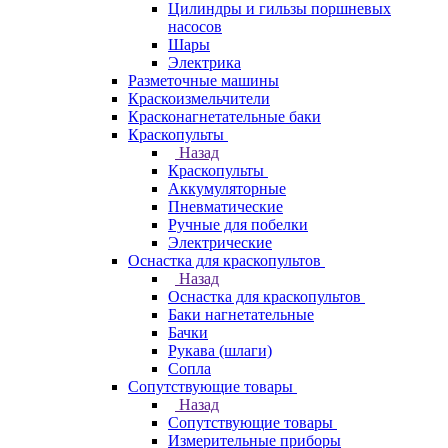
Цилиндры и гильзы поршневых
насосов
Шары
Электрика
Разметочные машины
Краскоизмельчители
Красконагнетательные баки
Краскопульты
Назад
Краскопульты
Аккумуляторные
Пневматические
Ручные для побелки
Электрические
Оснастка для краскопультов
Назад
Оснастка для краскопультов
Баки нагнетательные
Бачки
Рукава (шлаги)
Сопла
Сопутствующие товары
Назад
Сопутствующие товары
Измерительные приборы