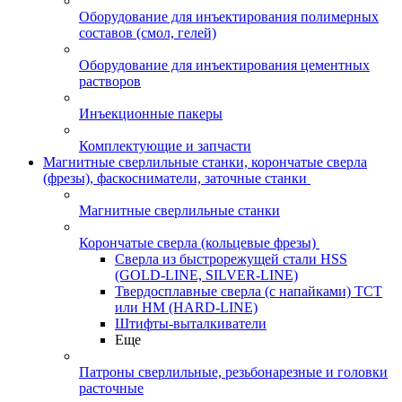
Оборудование для инъектирования полимерных
составов (смол, гелей)
Оборудование для инъектирования цементных
растворов
Инъекционные пакеры
Комплектующие и запчасти
Магнитные сверлильные станки, корончатые сверла
(фрезы), фаскосниматели, заточные станки
Магнитные сверлильные станки
Корончатые сверла (кольцевые фрезы)
Сверла из быстрорежущей стали HSS
(GOLD-LINE, SILVER-LINE)
Твердосплавные сверла (с напайками) ТСТ
или HM (HARD-LINE)
Штифты-выталкиватели
Еще
Патроны сверлильные, резьбонарезные и головки
расточные