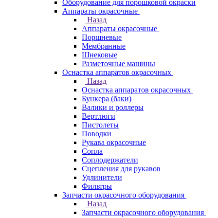
Оборудование для порошковой окраски
Аппараты окрасочные
Назад
Аппараты окрасочные
Поршневые
Мембранные
Шнековые
Разметочные машины
Оснастка аппаратов окрасочных
Назад
Оснастка аппаратов окрасочных
Бункера (баки)
Валики и роллеры
Вертлюги
Пистолеты
Поводки
Рукава окрасочные
Сопла
Соплодержатели
Сцепления для рукавов
Удлинители
Фильтры
Запчасти окрасочного оборудования
Назад
Запчасти окрасочного оборудования