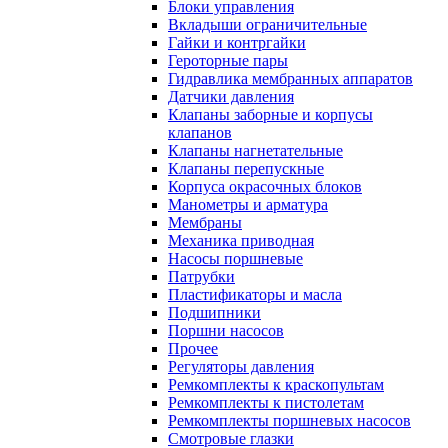
Блоки управления
Вкладыши ограничительные
Гайки и контргайки
Героторные пары
Гидравлика мембранных аппаратов
Датчики давления
Клапаны заборные и корпусы
клапанов
Клапаны нагнетательные
Клапаны перепускные
Корпуса окрасочных блоков
Манометры и арматура
Мембраны
Механика приводная
Насосы поршневые
Патрубки
Пластификаторы и масла
Подшипники
Поршни насосов
Прочее
Регуляторы давления
Ремкомплекты к краскопультам
Ремкомплекты к пистолетам
Ремкомплекты поршневых насосов
Смотровые глазки