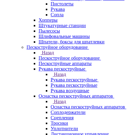
Пистолеты
Рукава
Сопла
Хопперы
Штукатурные станции
Пылесосы
Шлифовальные машины
Шпатели, боксы для шпатлевки
Пескоструйное оборудование
Назад
Пескоструйное оборудование
Пескоструйные аппараты
Рукава пескоструйные
Назад
Рукава пескоструйные
Рукава пескоструйные
Рукава воздушные
Оснастка пескоструйных аппаратов
Назад
Оснастка пескоструйных аппаратов
Соплодержатели
Сцепления
Тросики
Уплотнители
Дистанционное управление