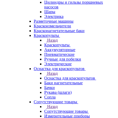
Цилиндры и гильзы поршневых
насосов
Шары
Электрика
Разметочные машины
Краскоизмельчители
Красконагнетательные баки
Краскопульты
Назад
Краскопульты
Аккумуляторные
Пневматические
Ручные для побелки
Электрические
Оснастка для краскопультов
Назад
Оснастка для краскопультов
Баки нагнетательные
Бачки
Рукава (шлаги)
Сопла
Сопутствующие товары
Назад
Сопутствующие товары
Измерительные приборы