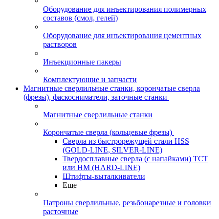
Оборудование для инъектирования полимерных
составов (смол, гелей)
Оборудование для инъектирования цементных
растворов
Инъекционные пакеры
Комплектующие и запчасти
Магнитные сверлильные станки, корончатые сверла
(фрезы), фаскосниматели, заточные станки
Магнитные сверлильные станки
Корончатые сверла (кольцевые фрезы)
Сверла из быстрорежущей стали HSS
(GOLD-LINE, SILVER-LINE)
Твердосплавные сверла (с напайками) ТСТ
или HM (HARD-LINE)
Штифты-выталкиватели
Еще
Патроны сверлильные, резьбонарезные и головки
расточные